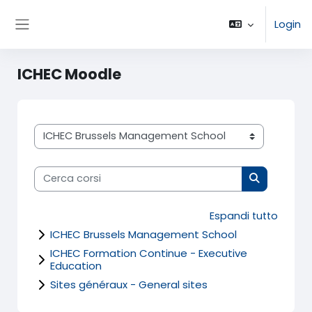
Vai al contenuto principale
Login
Pannello laterale
ICHEC Moodle
Categorie di corso
Cerca corsi
Cerca corsi
Espandi tutto
ICHEC Brussels Management School
ICHEC Formation Continue - Executive
Education
Sites généraux - General sites