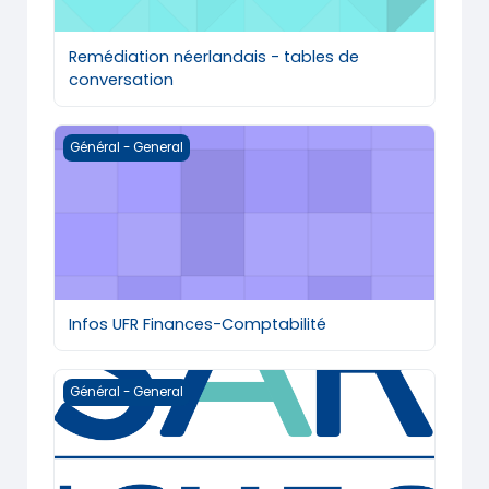
Remédiation néerlandais - tables de
conversation
Infos UFR Finances-Comptabilité
Général - General
Infos UFR Finances-Comptabilité
Service d’aide à la réussite
Général - General