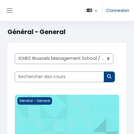
Passer au contenu principal
Connexion
Panneau latéral
Général - General
Catégories de cours
Rechercher des cours
Rechercher
Remédiation néerlandais - tables de conversation
Général - General