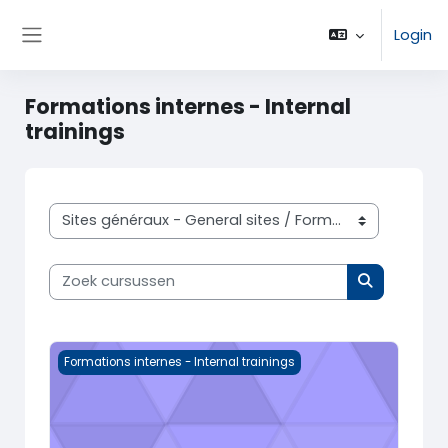
Ga naar hoofdinhoud
Login
Zijpaneel
Formations internes - Internal
trainings
Cursuscategorieën
Zoek cursussen
Zoek cursu
Formations membres du personnel
Formations internes - Internal trainings