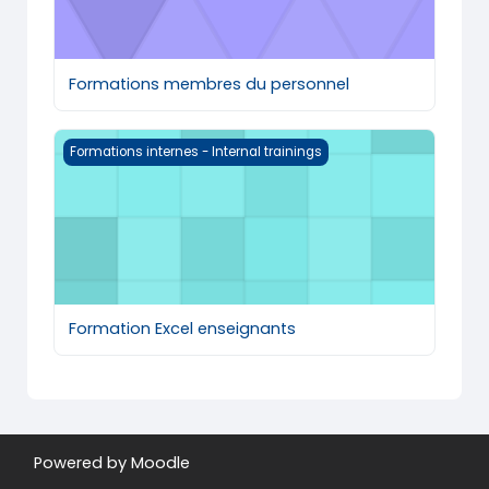
Formations membres du personnel
Formation Excel enseignants
Formations internes - Internal trainings
Formation Excel enseignants
Powered by
Moodle