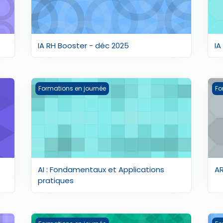
IA RH Booster - déc 2025
IA
2025
AI : Fondamentaux et Applications pratiques
AR
Formations en journée
Fo
AI : Fondamentaux et Applications
A
pratiques
C-SHIP - ENTREPRENEURIAT CULTUREL 2022
C4