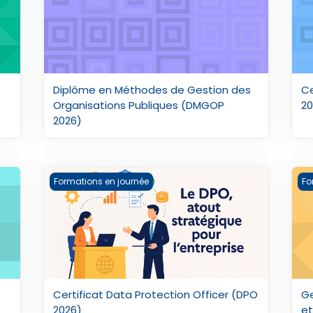
Diplôme en Méthodes de Gestion des
Ce
Organisations Publiques (DMGOP
20
2026)
26)
Certificat Data Protection Officer (DPO 2026)
Ge
Formations en journée
Fo
Certificat Data Protection Officer (DPO
Ge
2026)
et