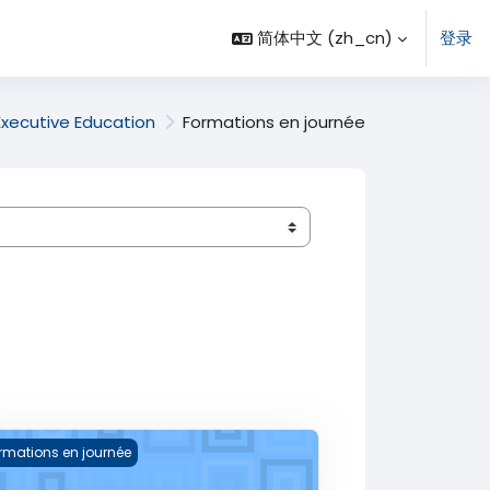
简体中文 ‎(zh_cn)‎
登录
Executive Education
Formations en journée
ns Publiques (DMGOP 2026)
tificat IA for Business (IA Business 2026)
rmations en journée