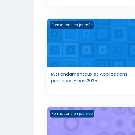
IA : Fondamentaux et Applications pra
Formations en journée
IA : Fondamentaux et Applications
pratiques - nov 2025
IA Finance Booster - nov 2025
Formations en journée