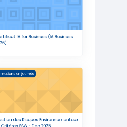
rtificat IA for Business (IA Business
26)
stion des Risques Environnementaux et Critères ESG - Dec 2
rmations en journée
stion des Risques Environnementaux
 Critères ESG - Dec 2025