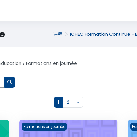
e
课程
ICHEC Formation Continue - 
搜索课程
页 1
页 2
下一页
1
2
»
026)
Diplôme en Méthodes de Gestion des Organisatio
Cer
Formations en journée
Fo