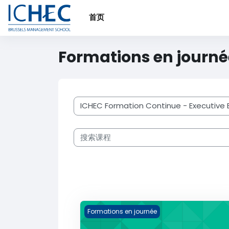
跳到主要内容
首页
Formations en journé
课程类别
搜索课程
Certificat en Contrôle Interne (CICS 2
Formations en journée