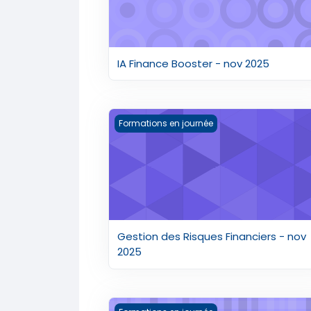
IA Finance Booster - nov 2025
Gestion des Risques Financiers - nov 
Formations en journée
Gestion des Risques Financiers - nov
2025
Artpreneur 2024