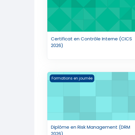
Certificat en Contrôle Interne (CICS
2026)
Diplôme en Risk Management (DRM 20
Formations en journée
Diplôme en Risk Management (DRM
2026)