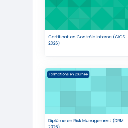
Certificat en Contrôle Interne (CICS
2026)
Diplôme en Risk Management (DRM 20
Formations en journée
Diplôme en Risk Management (DRM
2026)