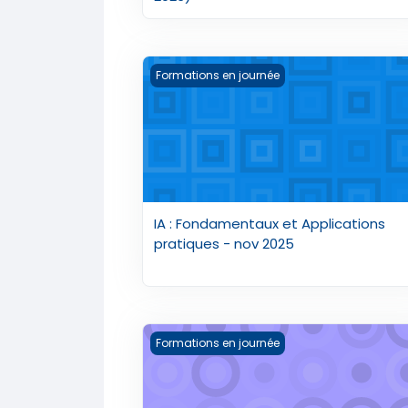
IA : Fondamentaux et Applications pra
Formations en journée
IA : Fondamentaux et Applications
pratiques - nov 2025
IA Finance Booster - nov 2025
Formations en journée