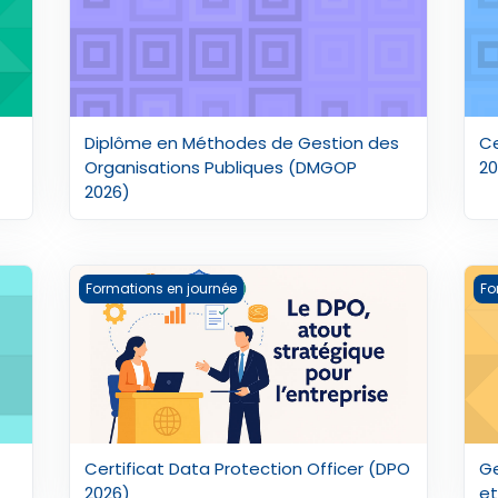
Diplôme en Méthodes de Gestion des
Ce
Organisations Publiques (DMGOP
20
2026)
26)
Certificat Data Protection Officer (DPO 2026)
Ge
Formations en journée
Fo
Certificat Data Protection Officer (DPO
Ge
2026)
et