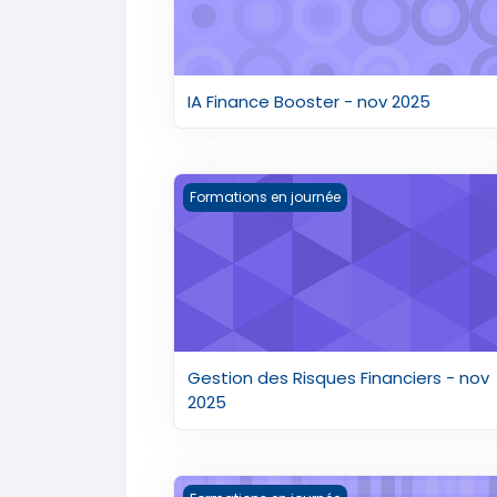
IA Finance Booster - nov 2025
Gestion des Risques Financiers - nov 
Formations en journée
Gestion des Risques Financiers - nov
2025
Artpreneur 2024