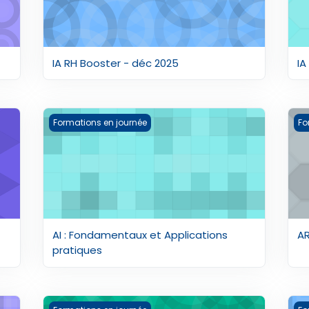
IA RH Booster - déc 2025
IA
2025
AI : Fondamentaux et Applications pratiques
AR
Formations en journée
Fo
AI : Fondamentaux et Applications
A
pratiques
C-SHIP - ENTREPRENEURIAT CULTUREL 2022
C4