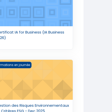
rtificat IA for Business (IA Business
26)
stion des Risques Environnementaux et Critères ESG - Dec 2
rmations en journée
stion des Risques Environnementaux
 Critères ESG - Dec 2025