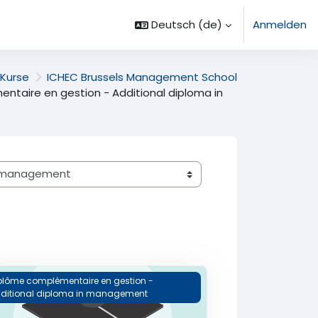
Deutsch ‎(de)‎
Anmelden
Kurse
ICHEC Brussels Management School
ntaire en gestion - Additional diploma in
lves Diplôme Complémentaire en Gestion
plôme complémentaire en gestion -
ditional diploma in management