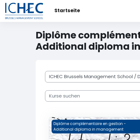
Zum Hauptinhalt
Startseite
Diplôme complémenta
Additional diploma 
Kursbereiche
Kurse suchen
31STA93-A - Stage (DCG)
Diplôme complémentaire en gestion -
Additional diploma in management