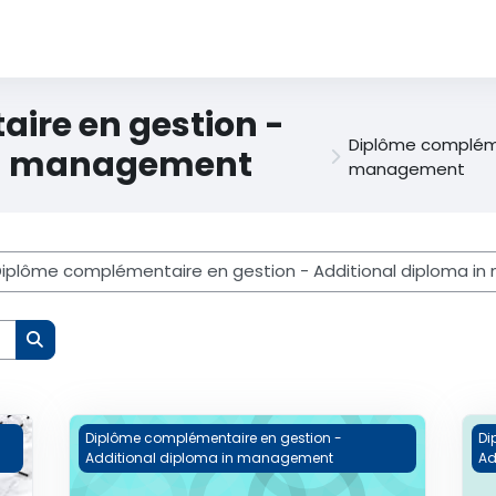
ire en gestion -
Diplôme compléme
in management
management
Kurse suchen
31DCG11-A - Economie
Va
Diplôme complémentaire en gestion -
Di
Additional diploma in management
Ad