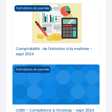
Comptabilité : de l'initiation à la maîtrise - sept 2024
Formations en journée
Comptabilité : de l'initiation à la maîtrise -
sept 2024
CSRD - Compliance &amp; Strategy - sept 2024
Formations en journée
CSRD - Compliance & Strategy - sept 2024