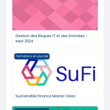
Gestion des Risques IT et des Données -
sept 2024
Sustainable Finance Master Class
Formations en journée
Sustainable Finance Master Class