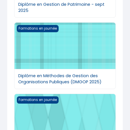
Diplôme en Gestion de Patrimoine - sept
2025
Diplôme en Méthodes de Gestion des Organisations 
Formations en journée
Diplôme en Méthodes de Gestion des
Organisations Publiques (DMGOP 2025)
Formation C-Ship (Entrepreneuriat culturel) 2024
Formations en journée