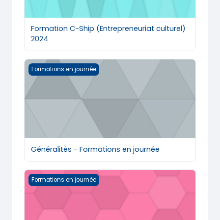
Formation C-Ship (Entrepreneuriat culturel)
2024
Généralités - Formations en journée
Formations en journée
Généralités - Formations en journée
Gestion des Risques Environnementaux et Critères ES
Formations en journée